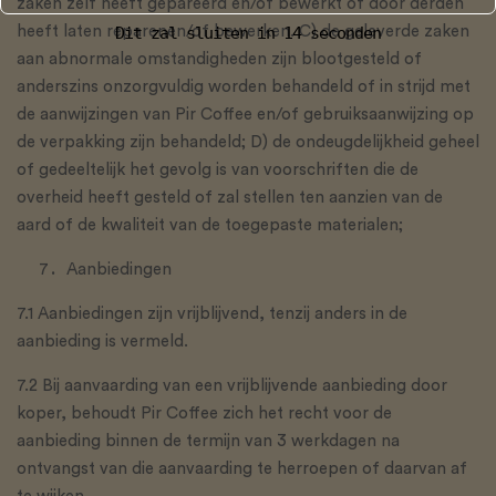
zaken zelf heeft gepareerd en/of bewerkt of door derden
Dit zal sluiten in
13
seconden
heeft laten reparenen/of bewerken. C) de geleverde zaken
aan abnormale omstandigheden zijn blootgesteld of
anderszins onzorgvuldig worden behandeld of in strijd met
de aanwijzingen van Pir Coffee en/of gebruiksaanwijzing op
de verpakking zijn behandeld; D) de ondeugdelijkheid geheel
of gedeeltelijk het gevolg is van voorschriften die de
overheid heeft gesteld of zal stellen ten aanzien van de
aard of de kwaliteit van de toegepaste materialen;
Aanbiedingen
7.1 Aanbiedingen zijn vrijblijvend, tenzij anders in de
aanbieding is vermeld.
7.2 Bij aanvaarding van een vrijblijvende aanbieding door
koper, behoudt Pir Coffee zich het recht voor de
aanbieding binnen de termijn van 3 werkdagen na
ontvangst van die aanvaarding te herroepen of daarvan af