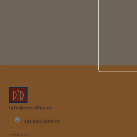
info@pircoffee.nl
+31 653 4999 79
Over ons