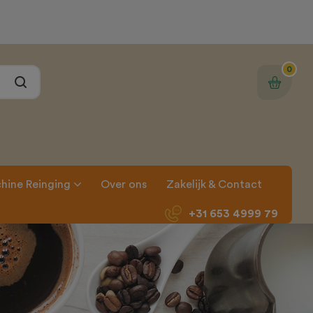
0
hine Reinging
Over ons
Zakelijk & Contact
+31 653 4999 79