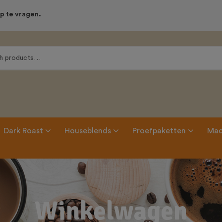
modal-check
p te vragen.
Dark Roast
Houseblends
Proefpaketten
Mac
Winkelwagen