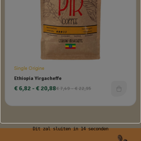
Single Origine
Ethiopia Yirgacheffe
€
6,82
-
€
20,88
€
7,49
-
€
22,95
Dit zal sluiten in
13
seconden