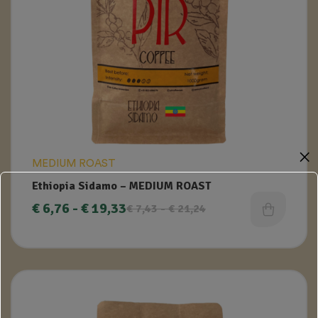
✕
MEDIUM ROAST
Ethiopia Sidamo – MEDIUM ROAST
€
6,76
-
€
19,33
€
7,43
-
€
21,24