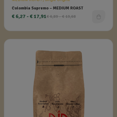
Colombia Supremo – MEDIUM ROAST
€
6,27
-
€
17,91
€
6,89
-
€
19,68