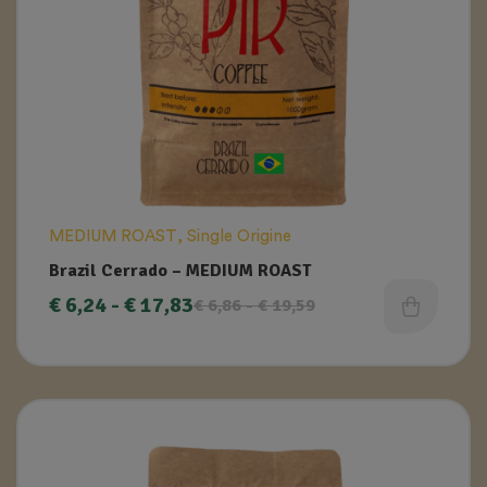
MEDIUM ROAST
,
Single Origine
Brazil Cerrado – MEDIUM ROAST
€
6,24
-
€
17,83
€
6,86
-
€
19,59