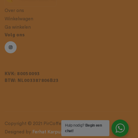
Over ons
Winkelwagen
Ga winkelen
Volg ons
KVK: 80050093
BTW: NL003387806B23
Copyright © 2021 PirCoffee. All Rights Reserved.
Hulp nodig?
Begin een
chat!
Designed by
Ferhat Karpuzoğlu