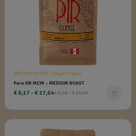
MEDIUM ROAST
,
Single Origine
Peru HB MCM – MEDIUM ROAST
€
6,17
-
€
17,64
€
6,78
-
€
19,38