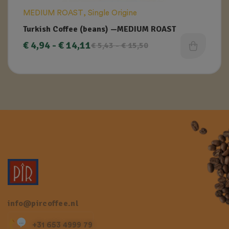
MEDIUM ROAST
,
Single Origine
Turkish Coffee (beans) —MEDIUM ROAST
€
4,94
-
€
14,11
€
5,43
-
€
15,50
info@pircoffee.nl
+31 653 4999 79