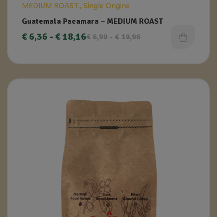
MEDIUM ROAST
,
Single Origine
Guatemala Pacamara – MEDIUM ROAST
€
6,36
-
€
18,16
€
6,99
-
€
19,96