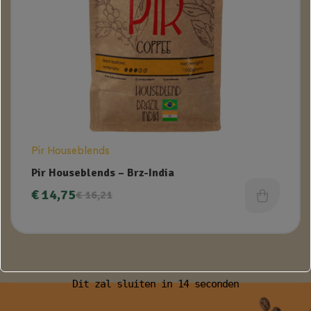
Pir Houseblends
Pir Houseblends – Brz-India
€
14,75
€
16,21
Dit zal sluiten in
14
seconden